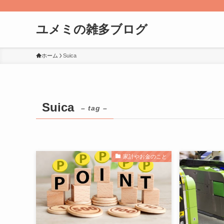
ユメミの雑多ブログ
ホーム
Suica
Suica
– tag –
家計やお金のこと