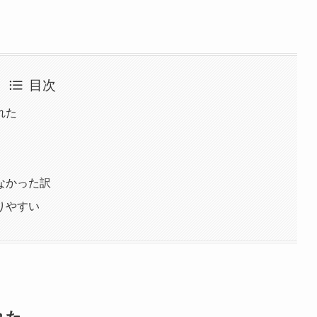
目次
れた
なかった訳
りやすい