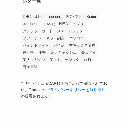
タグ一覧
DHC
JTrim
nanaco
PCソフト
Suica
wordpress
つみたてNISA
アプリ
クレジットカード
スマートフォン
タブレット
ネット副業
パソコン
ポイントサイト
ポイ活
マネックス証券
家計簿
手帳
楽天キャッシュ
楽天ペイ
楽天マガジン
楽天ミュージック
銀行
電子書籍
このサイトはreCAPTCHAによって保護されてお
り、Googleの
プライバシーポリシー
と
利用規約
が適用されます。