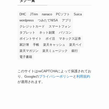
タグ一覧
DHC
JTrim
nanaco
PCソフト
Suica
wordpress
つみたてNISA
アプリ
クレジットカード
スマートフォン
タブレット
ネット副業
パソコン
ポイントサイト
ポイ活
マネックス証券
家計簿
手帳
楽天キャッシュ
楽天ペイ
楽天マガジン
楽天ミュージック
銀行
電子書籍
このサイトはreCAPTCHAによって保護されてお
り、Googleの
プライバシーポリシー
と
利用規約
が適用されます。